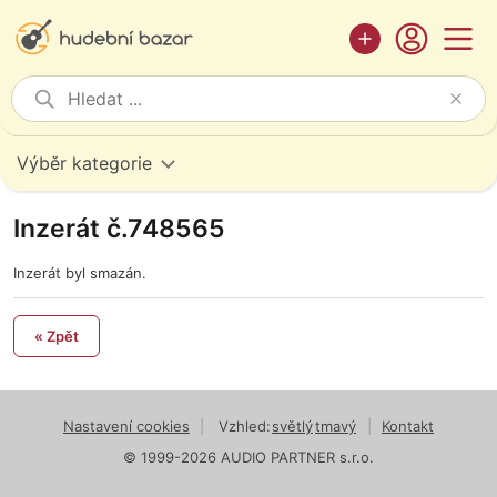
Výběr kategorie
Inzerát č.748565
Inzerát byl smazán.
« Zpět
Nastavení cookies
|
Vzhled:
světlý
tmavý
|
Kontakt
© 1999-2026 AUDIO PARTNER s.r.o.