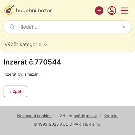
Výběr kategorie
Inzerát č.770544
Inzerát byl smazán.
« Zpět
Nastavení cookies
|
Vzhled:
světlý
tmavý
|
Kontakt
© 1999-2026 AUDIO PARTNER s.r.o.