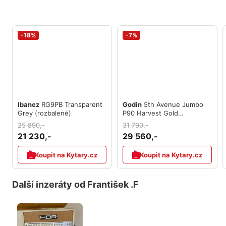
-18%
-7%
Ibanez
RG9PB Transparent
Godin
5th Avenue Jumbo
Grey (rozbalené)
P90 Harvest Gold
(rozbalené)
25 890,-
31 790,-
21 230,-
29 560,-
Koupit na Kytary.cz
Koupit na Kytary.cz
Další inzeráty od František .F