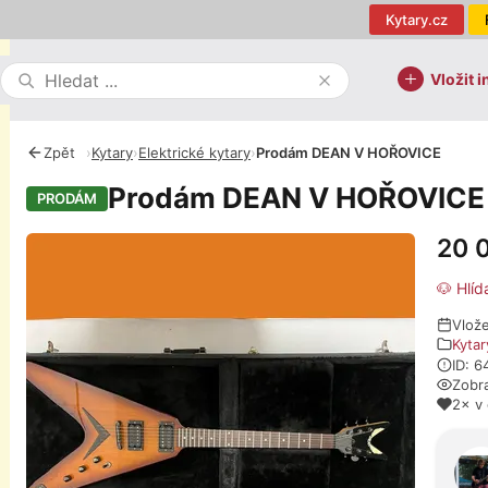
Kytary.cz
Vložit i
Zpět
›
Kytary
›
Elektrické kytary
›
Prodám DEAN V HOŘOVICE
Prodám DEAN V HOŘOVICE
PRODÁM
20 
Fotografie
🐶 Hlíd
Vlož
Kytar
ID: 6
Zobr
2× v
O pro