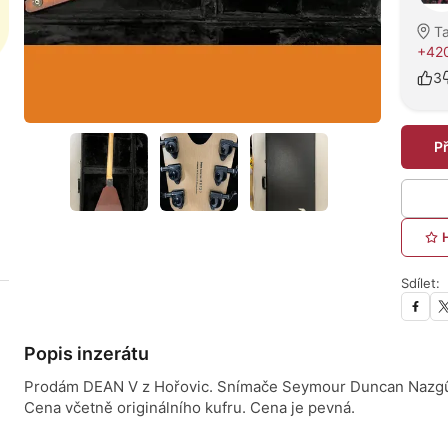
T
+42
3
P
Sdílet:
Popis inzerátu
Prodám DEAN V z Hořovic. Snímače Seymour Duncan Nazgû
Cena včetně originálního kufru. Cena je pevná.