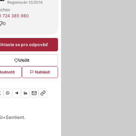
Registrován 10/2016
achov
0 724 385 980
0
řihlaste se pro odpověď
Uložit
Hodnotit
Nahlásit
l+Sentient.