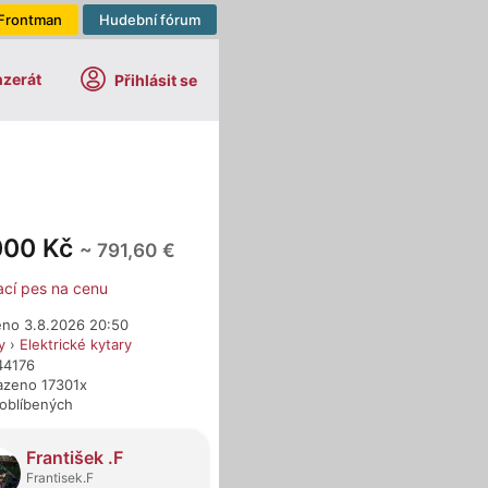
Frontman
Hudební fórum
nzerát
Přihlásit se
000 Kč
~ 791,60 €
ací pes na cenu
eno 3.8.2026 20:50
y
›
Elektrické kytary
44176
azeno 17301x
 oblíbených
dejci
František .F
Frantisek.F