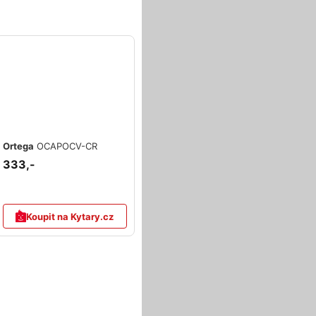
Ortega
OCAPOCV-CR
333,-
Koupit na Kytary.cz