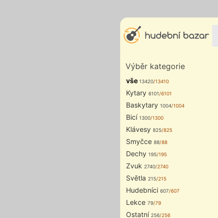
Výběr kategorie
vše
13420
/13410
Kytary
6101
/6101
Baskytary
1004
/1004
Bicí
1300
/1300
Klávesy
825
/825
Smyčce
88
/88
Dechy
195
/195
Zvuk
2740
/2740
Světla
215
/215
Hudebníci
607
/607
Lekce
79
/79
Ostatní
256
/256