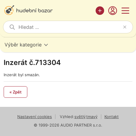
Výběr kategorie
Inzerát č.713304
Inzerát byl smazán.
« Zpět
Nastavení cookies
|
Vzhled:
světlý
tmavý
|
Kontakt
© 1999-2026 AUDIO PARTNER s.r.o.