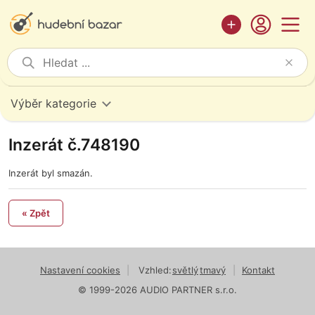
Výběr kategorie
Inzerát č.748190
Inzerát byl smazán.
« Zpět
Nastavení cookies
|
Vzhled:
světlý
tmavý
|
Kontakt
© 1999-2026 AUDIO PARTNER s.r.o.