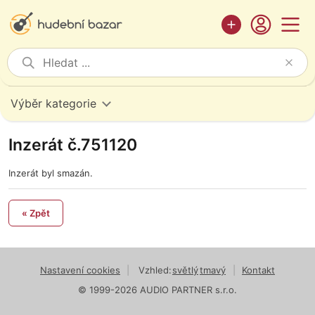
Výběr kategorie
Inzerát č.751120
Inzerát byl smazán.
« Zpět
Nastavení cookies
|
Vzhled:
světlý
tmavý
|
Kontakt
© 1999-2026 AUDIO PARTNER s.r.o.