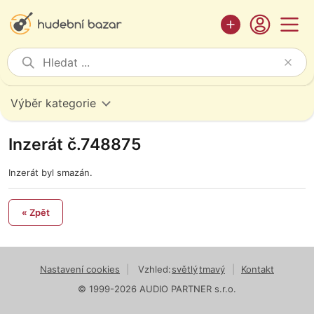
Výběr kategorie
Inzerát č.748875
Inzerát byl smazán.
« Zpět
Nastavení cookies
|
Vzhled:
světlý
tmavý
|
Kontakt
© 1999-2026 AUDIO PARTNER s.r.o.