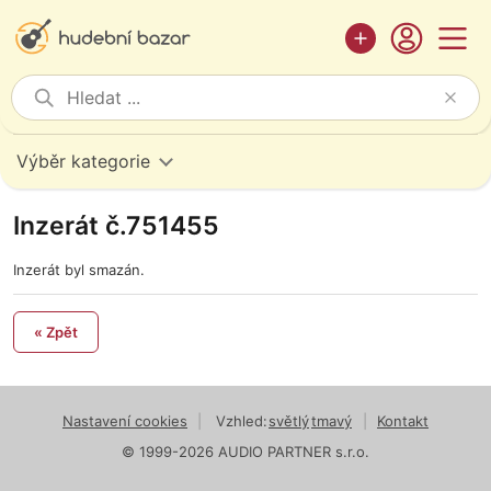
Výběr kategorie
Inzerát č.751455
Inzerát byl smazán.
« Zpět
Nastavení cookies
|
Vzhled:
světlý
tmavý
|
Kontakt
© 1999-2026 AUDIO PARTNER s.r.o.