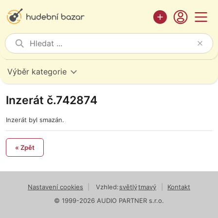
Výběr kategorie
Inzerát č.742874
Inzerát byl smazán.
« Zpět
Nastavení cookies
|
Vzhled:
světlý
tmavý
|
Kontakt
© 1999-2026 AUDIO PARTNER s.r.o.