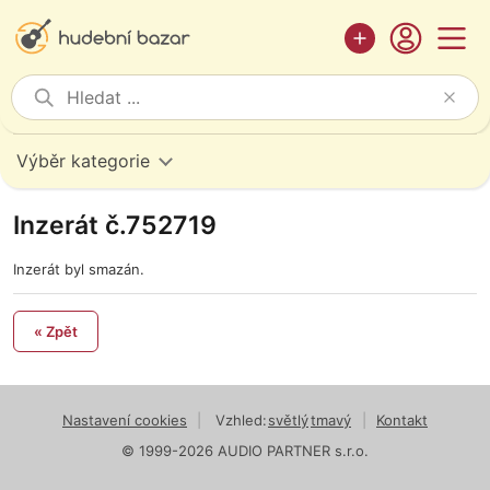
Výběr kategorie
Inzerát č.752719
Inzerát byl smazán.
« Zpět
Nastavení cookies
|
Vzhled:
světlý
tmavý
|
Kontakt
© 1999-2026 AUDIO PARTNER s.r.o.