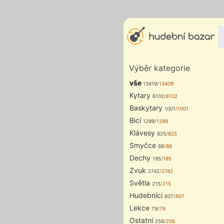
Výběr kategorie
vše
13419
/13409
Kytary
6102
/6102
Baskytary
1001
/1001
Bicí
1299
/1299
Klávesy
825
/825
Smyčce
88
/88
Dechy
195
/195
Zvuk
2742
/2742
Světla
215
/215
Hudebníci
607
/607
Lekce
79
/79
Ostatní
256
/256