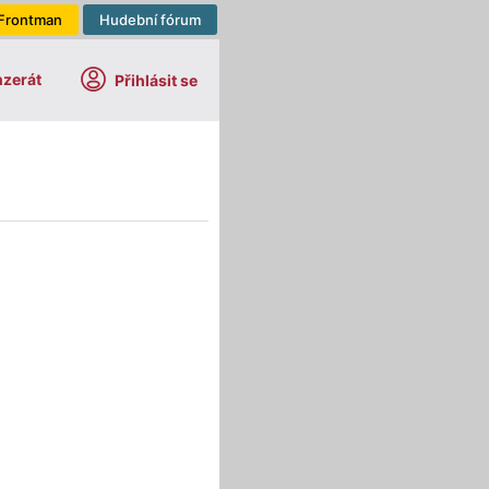
Frontman
Hudební fórum
nzerát
Přihlásit se