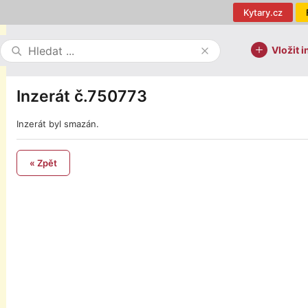
Kytary.cz
Vložit i
Inzerát č.750773
Inzerát byl smazán.
« Zpět