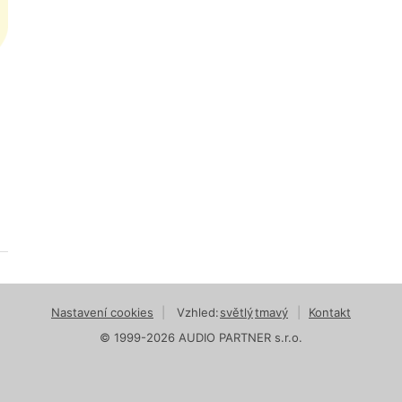
Nastavení cookies
|
Vzhled:
světlý
tmavý
|
Kontakt
© 1999-2026 AUDIO PARTNER s.r.o.