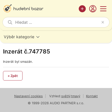
Výběr kategorie
Inzerát č.747785
Inzerát byl smazán.
« Zpět
Nastavení cookies
|
Vzhled:
světlý
tmavý
|
Kontakt
© 1999-2026 AUDIO PARTNER s.r.o.