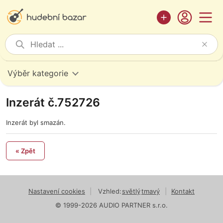
Výběr kategorie
Inzerát č.752726
Inzerát byl smazán.
« Zpět
Nastavení cookies
|
Vzhled:
světlý
tmavý
|
Kontakt
© 1999-2026 AUDIO PARTNER s.r.o.