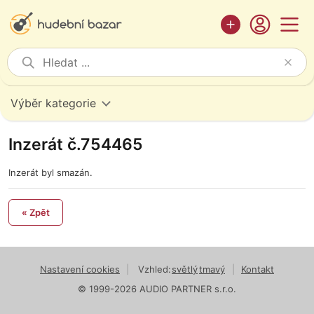
Výběr kategorie
Inzerát č.754465
Inzerát byl smazán.
« Zpět
Nastavení cookies
|
Vzhled:
světlý
tmavý
|
Kontakt
© 1999-2026 AUDIO PARTNER s.r.o.