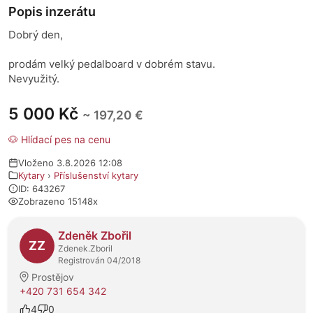
Popis inzerátu
Dobrý den,
prodám velký pedalboard v dobrém stavu.
Nevyužitý.
5 000 Kč
~ 197,20 €
🐶 Hlídací pes na cenu
Vloženo 3.8.2026 12:08
Kytary
›
Příslušenství kytary
ID: 643267
Zobrazeno 15148x
O prodejci
Zdeněk Zbořil
ZZ
Zdenek.Zboril
Registrován 04/2018
Prostějov
+420 731 654 342
4
0