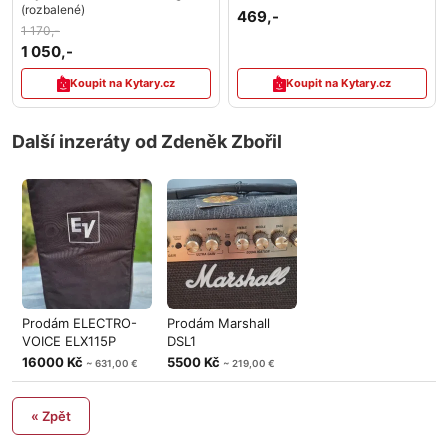
(rozbalené)
469,-
1 170,-
1 050,-
Koupit na Kytary.cz
Koupit na Kytary.cz
Další inzeráty od Zdeněk Zbořil
Prodám ELECTRO-
Prodám Marshall
VOICE ELX115P
DSL1
16000 Kč
5500 Kč
~ 631,00 €
~ 219,00 €
« Zpět