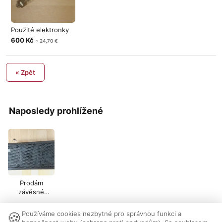
Použité elektronky
600 Kč
~ 24,70 €
« Zpět
Naposledy prohlížené
Prodám
závěsné
satelity
🍪
Používáme cookies nezbytné pro správnou funkci a
Nastavení cookies
|
Vzhled:
světlý
tmavý
|
Kontakt