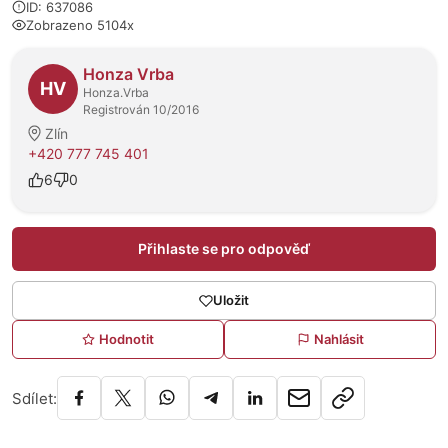
ID: 637086
Zobrazeno 5104x
O prodejci
Honza Vrba
HV
Honza.Vrba
Registrován 10/2016
Zlín
+420 777 745 401
6
0
Přihlaste se pro odpověď
Uložit
Hodnotit
Nahlásit
Sdílet: