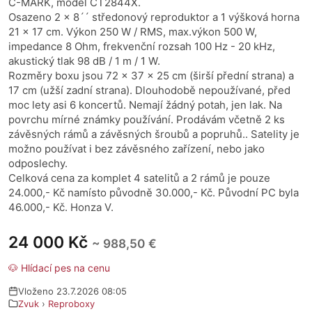
C-MARK, model CT2844X.
Osazeno 2 x 8´´ středonový reproduktor a 1 výšková horna
21 x 17 cm. Výkon 250 W / RMS, max.výkon 500 W,
impedance 8 Ohm, frekvenční rozsah 100 Hz - 20 kHz,
akustický tlak 98 dB / 1 m / 1 W.
Rozměry boxu jsou 72 x 37 x 25 cm (širší přední strana) a
17 cm (užší zadní strana). Dlouhodobě nepoužívané, před
moc lety asi 6 koncertů. Nemají žádný potah, jen lak. Na
povrchu mírné známky používání. Prodávám včetně 2 ks
závěsných rámů a závěsných šroubů a popruhů.. Satelity je
možno používat i bez závěsného zařízení, nebo jako
odposlechy.
Celková cena za komplet 4 satelitů a 2 rámů je pouze
24.000,- Kč namísto původně 30.000,- Kč. Původní PC byla
46.000,- Kč. Honza V.
24 000 Kč
~ 988,50 €
🐶 Hlídací pes na cenu
Vloženo 23.7.2026 08:05
Zvuk
›
Reproboxy