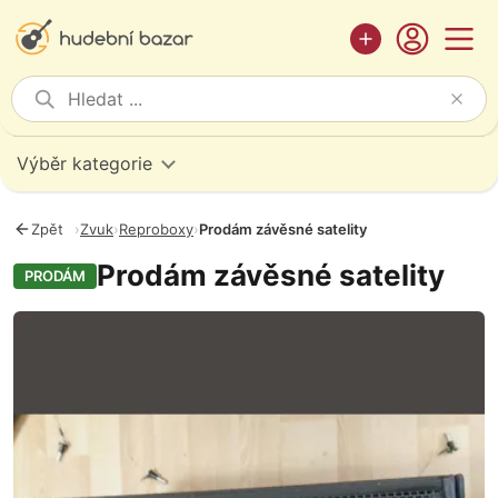
Výběr kategorie
Zpět
›
Zvuk
›
Reproboxy
›
Prodám závěsné satelity
Prodám závěsné satelity
PRODÁM
Fotografie