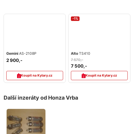
-1%
Gemini
AS-2108P
Alto
TS410
2 900,-
7 570,-
7 500,-
Koupit na Kytary.cz
Koupit na Kytary.cz
Další inzeráty od Honza Vrba