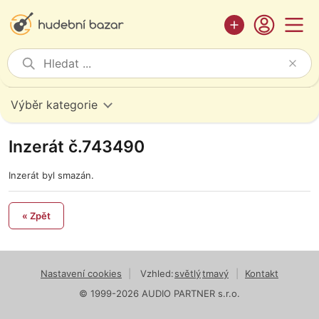
Výběr kategorie
Inzerát č.743490
Inzerát byl smazán.
« Zpět
Nastavení cookies
|
Vzhled:
světlý
tmavý
|
Kontakt
© 1999-2026 AUDIO PARTNER s.r.o.