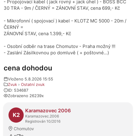
- Propojovací kabel ( jack rovný + jack úhel ) - BOSS BCC
30 TRA - 9m / ČERNÝ = ZÁNOVNÍ STAV, cena 699,- Kč
- Mikrofonní ( spojovací ) kabel - KLOTZ MC 5000 - 20m /
ČERNÝ =
ZÁNOVNÍ STAV, cena 1.399,- Kč
- Osobní odběr na trase Chomutov - Praha možný !!!
- Zaslání Zásilkovnou po domluvě ( + poštovné...)
cena dohodou
Vloženo 5.8.2026 15:55
Zvuk
›
Ostatní zvuk
ID: 534687
Zobrazeno 26239x
O prodejci
Karamazovec 2006
K2
Karamazovec.2006
Registrován 10/2016
Chomutov