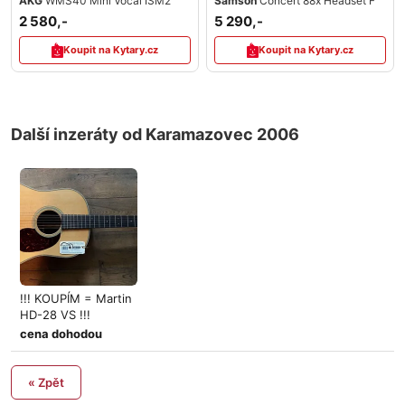
AKG
WMS40 Mini Vocal ISM2
Samson
Concert 88x Headset F
2 580,-
5 290,-
Koupit na Kytary.cz
Koupit na Kytary.cz
Další inzeráty od Karamazovec 2006
!!! KOUPÍM = Martin
HD-28 VS !!!
cena dohodou
« Zpět