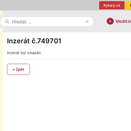
Kytary.cz
Vložit i
Inzerát č.749701
Inzerát byl smazán.
« Zpět