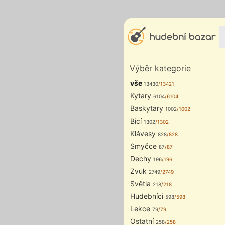
Výběr kategorie
vše
13430
/13421
Kytary
6104
/6104
Baskytary
1002
/1002
Bicí
1302
/1302
Klávesy
828
/828
Smyčce
87
/87
Dechy
196
/196
Zvuk
2749
/2749
Světla
218
/218
Hudebníci
598
/598
Lekce
79
/79
Ostatní
258
/258