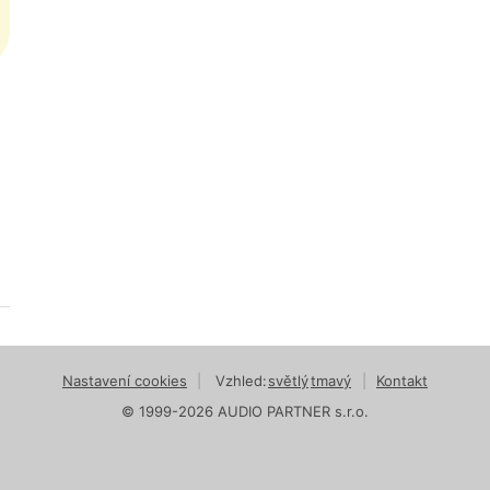
Nastavení cookies
|
Vzhled:
světlý
tmavý
|
Kontakt
© 1999-2026 AUDIO PARTNER s.r.o.