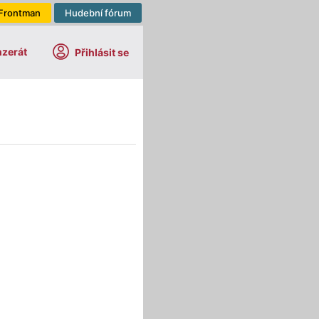
Frontman
Hudební fórum
nzerát
Přihlásit se