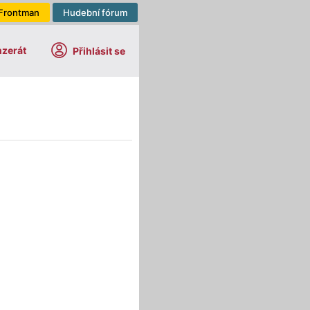
Frontman
Hudební fórum
nzerát
Přihlásit se