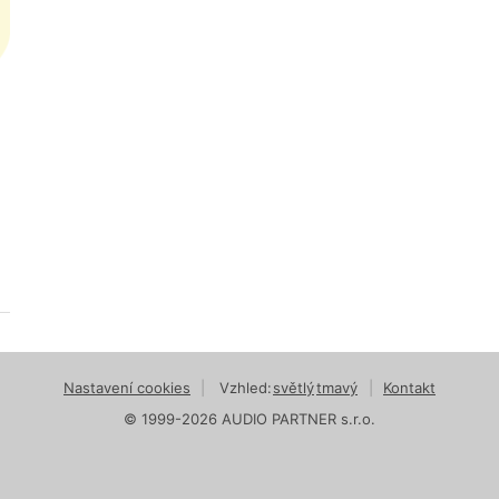
Nastavení cookies
|
Vzhled:
světlý
tmavý
|
Kontakt
© 1999-2026 AUDIO PARTNER s.r.o.