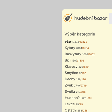
Výběr kategorie
vše
13434
/13425
Kytary
6104
/6104
Baskytary
1002
/1002
Bicí
1302
/1302
Klávesy
829
/829
Smyčce
87
/87
Dechy
196
/196
Zvuk
2749
/2749
Světla
218
/218
Hudebníci
601
/601
Lekce
79
/79
Ostatní
258
/258