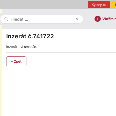
Kytary.cz
Vložit i
Inzerát č.741722
Inzerát byl smazán.
« Zpět