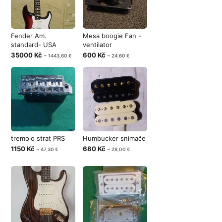
Fender Am.
Mesa boogie Fan -
standard- USA
ventilator
35000 Kč
600 Kč
~ 1443,60 €
~ 24,60 €
tremolo strat PRS
Humbucker snimače
1150 Kč
680 Kč
~ 47,30 €
~ 28,00 €