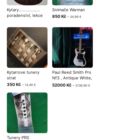
Kytary.................
Snimače Warman
poradenství, lekce
850 Kč
~ 34,90 €
Kytarrove tunery
Paul Reed Smith Prs
strat
Nf3 , Antique White,
USA
350 Kč
52000 Kč
~ 14,40 €
~ 2136,80 €
Tunery PRS