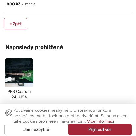
900 Kč
~ 37,00 €
« Zpět
Naposledy prohlížené
PRS Custom
24, USA
🍪
Používáme cookies nezbytné pro správnou funkci a
Nastavení cookies
|
Vzhled:
světlý
tmavý
|
Kontakt
bezpečnost webu (ochrana proti podvodům). Se souhlasem
také cookies pro měření návštěvnosti.
Více informací
© 1999-2026 AUDIO PARTNER s.r.o.
Jen nezbytné
Přijmout vše