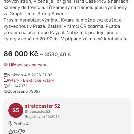
nových strun, V ceně je i original Hard Case PRS a náhradní
kameny do tremola. Tři kameny na tremolu jsou vyměněny
za Graph Tech- String Saver.
Prosím nenabízet výměnu. Kytaru je možné vyzkoušet a
vyzvednout v Praze. Zaslání v rámci ČR zdarma. PLatba
předem na účet nebo Paypal. Nabízím k prodeji i jine el.
kytary v ceně od 20-90 tis. V případě zájmu mě kontaktujte.
86 000 Kč
~ 3530,40 €
🐶 Hlídací pes na cenu
Vloženo 4.8.2026 21:03
Kytary
›
Elektrické kytary
ID: 647372
Zobrazeno 7969x
O prodejci
stratocaster 52
S5
Stratocaster.52
Registrován 10/2016
Praha 4
14
2