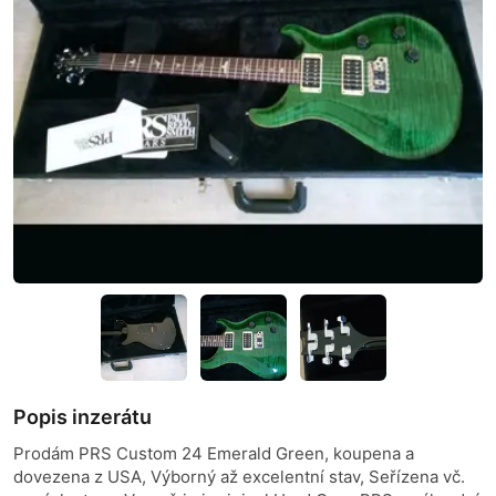
Popis inzerátu
Prodám PRS Custom 24 Emerald Green, koupena a
dovezena z USA, Výborný až excelentní stav, Seřízena vč.