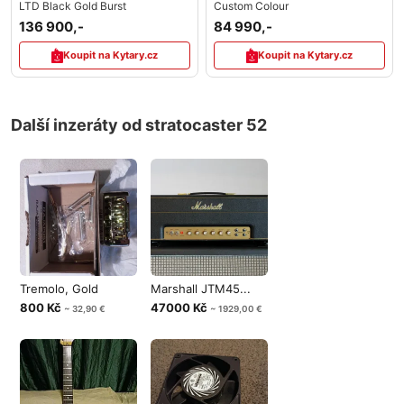
LTD Black Gold Burst
Custom Colour
136 900,-
84 990,-
Koupit na Kytary.cz
Koupit na Kytary.cz
Další inzeráty od stratocaster 52
Tremolo, Gold
Marshall JTM45...
800 Kč
47000 Kč
~ 32,90 €
~ 1929,00 €