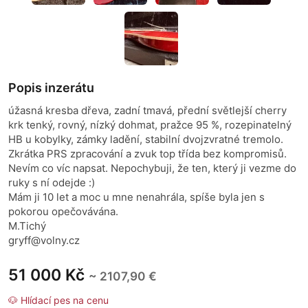
Popis inzerátu
úžasná kresba dřeva, zadní tmavá, přední světlejší cherry
krk tenký, rovný, nízký dohmat, pražce 95 %, rozepinatelný
HB u kobylky, zámky ladění, stabilní dvojzvratné tremolo.
Zkrátka PRS zpracování a zvuk top třída bez kompromisů.
Nevím co víc napsat. Nepochybuji, že ten, který ji vezme do
ruky s ní odejde :)
Mám ji 10 let a moc u mne nenahrála, spíše byla jen s
pokorou opečovávána.
M.Tichý
gryff@volny.cz
51 000 Kč
~ 2107,90 €
🐶 Hlídací pes na cenu