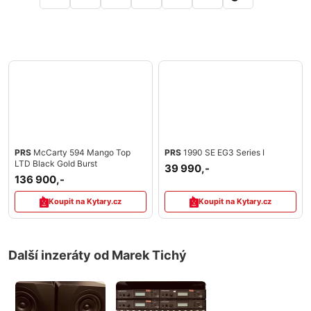
PRS
McCarty 594 Mango Top
PRS
1990 SE EG3 Series I
LTD Black Gold Burst
39 990,-
136 900,-
Koupit na Kytary.cz
Koupit na Kytary.cz
Další inzeráty od Marek Tichý