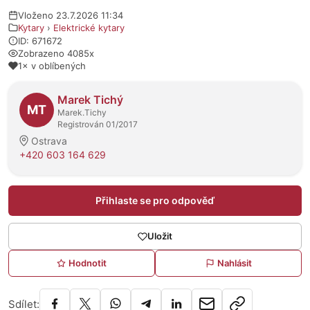
Vloženo 23.7.2026 11:34
Kytary
›
Elektrické kytary
ID: 671672
Zobrazeno 4085x
1× v oblíbených
O prodejci
Marek Tichý
MT
Marek.Tichy
Registrován 01/2017
Ostrava
+420 603 164 629
Přihlaste se pro odpověď
Uložit
Hodnotit
Nahlásit
Sdílet: