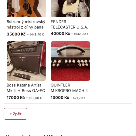
8strunný mistrovský
FENDER
nástroj z dílny pana
TELECASTER U.S.A.
Kuče
40000 Kč
35000 Kč
~ 1642,00 €
~ 1448,40 €
Boss Katana Artist
QUINTLER
Mk II. + Boss GA-FC
MIKROPRO MACH II.
EX
200 W U.S.A. Calif
17000 Kč
13000 Kč
~ 702,60 €
~ 521,70 €
« Zpět