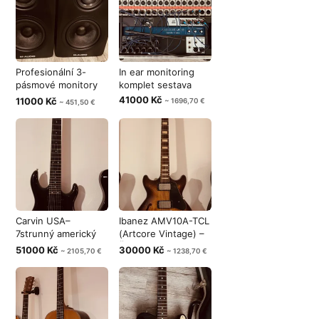
Profesionální 3-
In ear monitoring
pásmové monitory
komplet sestava
M-Audio M3-8
41000 Kč
11000 Kč
~ 1696,70 €
~ 451,50 €
Carvin USA–
Ibanez AMV10A-TCL
7strunný americký
(Artcore Vintage) –
unikát
Špičkov
51000 Kč
30000 Kč
~ 2105,70 €
~ 1238,70 €