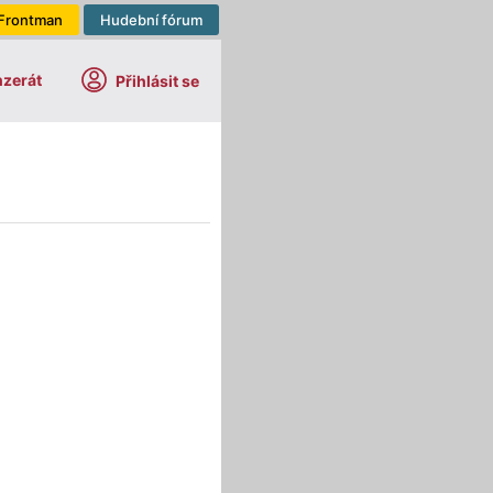
Frontman
Hudební fórum
nzerát
Přihlásit se