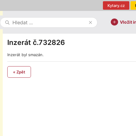
Kytary.cz
Vložit i
Inzerát č.732826
Inzerát byl smazán.
« Zpět