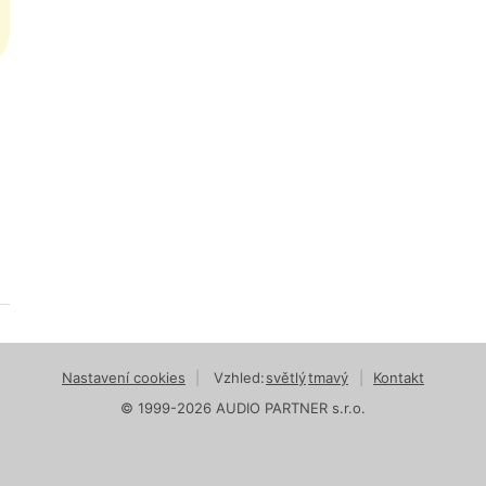
Nastavení cookies
|
Vzhled:
světlý
tmavý
|
Kontakt
© 1999-2026 AUDIO PARTNER s.r.o.