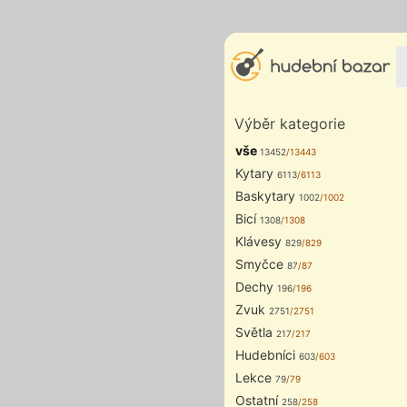
Výběr kategorie
vše
13452
/13443
Kytary
6113
/6113
Baskytary
1002
/1002
Bicí
1308
/1308
Klávesy
829
/829
Smyčce
87
/87
Dechy
196
/196
Zvuk
2751
/2751
Světla
217
/217
Hudebníci
603
/603
Lekce
79
/79
Ostatní
258
/258