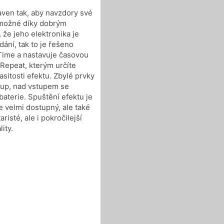
aven tak, aby navzdory své
 možné díky dobrým
že jeho elektronika je
ání, tak to je řešeno
 Time a nastavuje časovou
 Repeat, kterým určíte
asitosti efektu. Zbylé prvky
stup, nad vstupem se
baterie. Spuštění efektu je
e velmi dostupný, ale také
risté, ale i pokročilejší
ity.