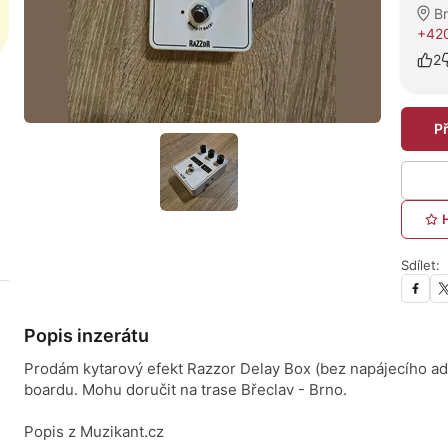
B
+420
2
P
Sdílet:
Popis inzerátu
Prodám kytarový efekt Razzor Delay Box (bez napájecího ad
boardu. Mohu doručit na trase Břeclav - Brno.
Popis z Muzikant.cz