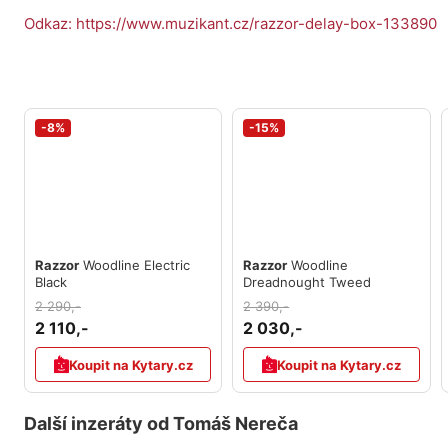
Odkaz: https://www.muzikant.cz/razzor-delay-box-133890
-8%
-15%
Razzor
Woodline Electric
Razzor
Woodline
Black
Dreadnought Tweed
2 290,-
2 390,-
2 110,-
2 030,-
Koupit na Kytary.cz
Koupit na Kytary.cz
Další inzeráty od Tomáš Nereča