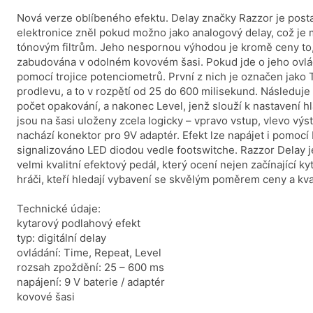
Nová verze oblíbeného efektu. Delay značky Razzor je post
elektronice zněl pokud možno jako analogový delay, což je
tónovým filtrům. Jeho nespornou výhodou je kromě ceny to, 
zabudována v odolném kovovém šasi. Pokud jde o jeho ovlád
pomocí trojice potenciometrů. První z nich je označen jako
prodlevu, a to v rozpětí od 25 do 600 milisekund. Následuje
počet opakování, a nakonec Level, jenž slouží k nastavení hl
jsou na šasi uloženy zcela logicky – vpravo vstup, vlevo vý
nachází konektor pro 9V adaptér. Efekt lze napájet i pomocí 
signalizováno LED diodou vedle footswitche. Razzor Delay j
velmi kvalitní efektový pedál, který ocení nejen začínající kyta
hráči, kteří hledají vybavení se skvělým poměrem ceny a kval
Technické údaje:
kytarový podlahový efekt
typ: digitální delay
ovládání: Time, Repeat, Level
rozsah zpoždění: 25 – 600 ms
napájení: 9 V baterie / adaptér
kovové šasi