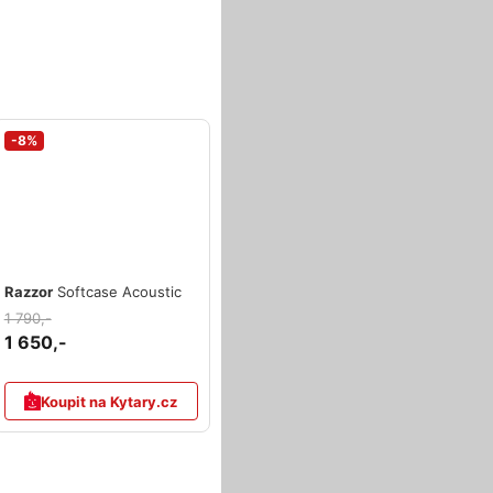
-8%
Razzor
Softcase Acoustic
1 790,-
1 650,-
Koupit na Kytary.cz