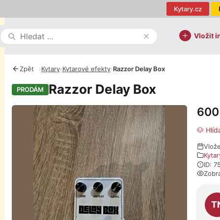
Kytary.cz
Vložit i
Zpět
›
Kytary
›
Kytarové efekty
›
Razzor Delay Box
Razzor Delay Box
PRODÁM
600
Fotografie
🐶 Hlíd
Vlož
Kytar
ID: 
Zobr
O pro
T