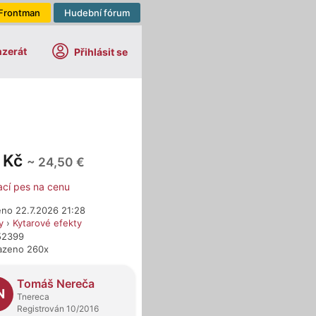
Frontman
Hudební fórum
nzerát
Přihlásit se
 Kč
~ 24,50 €
ací pes na cenu
eno 22.7.2026 21:28
y
›
Kytarové efekty
752399
azeno 260x
dejci
Tomáš Nereča
N
Tnereca
Registrován 10/2016