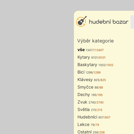
Výběr kategorie
vše
13417
/13407
Kytary
6101
/6101
Baskytary
1002
/1002
Bicí
1299
/1299
Klávesy
825
/825
Smyčce
88
/88
Dechy
195
/195
Zvuk
2740
/2740
Světla
215
/215
Hudebníci
607
/607
Lekce
79
/79
Ostatní
256
/256