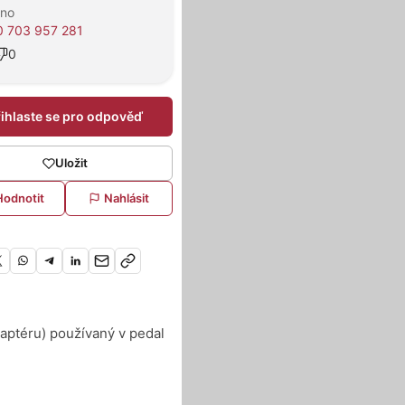
rno
 703 957 281
0
řihlaste se pro odpověď
Uložit
Hodnotit
Nahlásit
aptéru) používaný v pedal