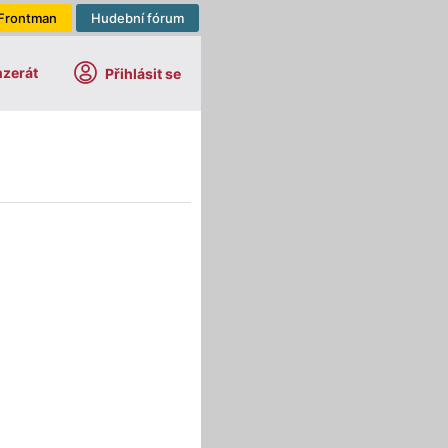
Frontman
Hudební fórum
nzerát
Přihlásit se