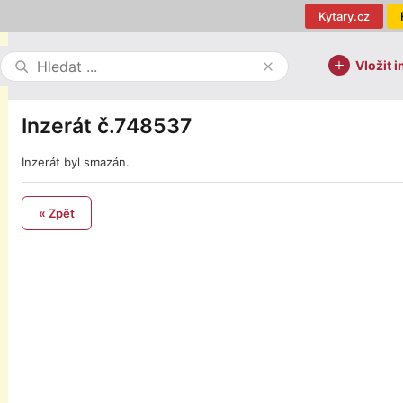
Kytary.cz
Vložit i
Inzerát č.748537
Inzerát byl smazán.
« Zpět