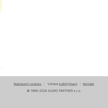
Nastavení cookies
|
Vzhled:
světlý
tmavý
|
Kontakt
© 1999-2026 AUDIO PARTNER s.r.o.