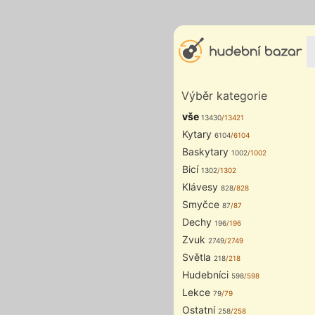
Výběr kategorie
vše
13430
/13421
Kytary
6104
/6104
Baskytary
1002
/1002
Bicí
1302
/1302
Klávesy
828
/828
Smyčce
87
/87
Dechy
196
/196
Zvuk
2749
/2749
Světla
218
/218
Hudebníci
598
/598
Lekce
79
/79
Ostatní
258
/258