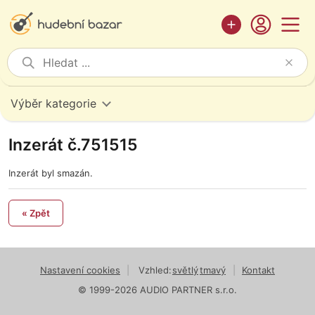
Výběr kategorie
Inzerát č.751515
Inzerát byl smazán.
« Zpět
Nastavení cookies
|
Vzhled:
světlý
tmavý
|
Kontakt
© 1999-2026 AUDIO PARTNER s.r.o.