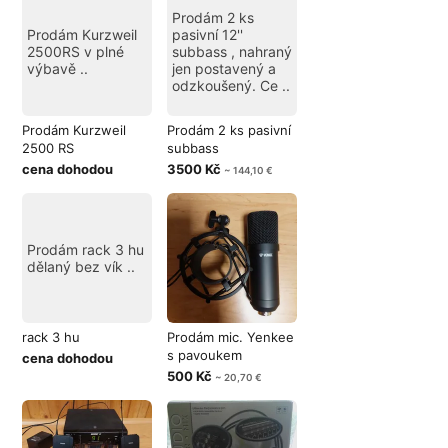
Prodám 2 ks
Prodám Kurzweil
pasivní 12''
2500RS v plné
subbass , nahraný
výbavě ..
jen postavený a
odzkoušený. Ce ..
Prodám Kurzweil
Prodám 2 ks pasivní
2500 RS
subbass
cena dohodou
3500 Kč
~ 144,10 €
Prodám rack 3 hu
dělaný bez vík ..
rack 3 hu
Prodám mic. Yenkee
s pavoukem
cena dohodou
500 Kč
~ 20,70 €