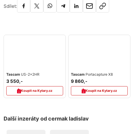
Sdílet:
Tascam
US-2x2HR
Tascam
Portacapture X8
3 550,-
9 860,-
Koupit na Kytary.cz
Koupit na Kytary.cz
Další inzeráty od cermak ladislav