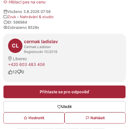
🐶 Hlídací pes na cenu
Vloženo 3.8.2026 07:56
Zvuk
›
Nahrávání & studio
ID: 596964
Zobrazeno 8528x
O prodejci
cermak ladislav
CL
Cermak.Ladislav
Registrován 10/2016
Liberec
+420 603 483 406
12
0
Přihlaste se pro odpověď
Uložit
Hodnotit
Nahlásit