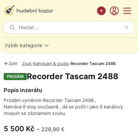
Výběr kategorie
Zpět
›
Zvuk
›
Nahrávání & studio
›
Recorder Tascam 2488
Recorder Tascam 2488
PRODÁM
Popis inzerátu
Prodám vyměním Recorder Tascam 2488 ,
Nahrává 8 stop současně , dá se požít i jako 8 kanálový
mixpult se záznamem zvuku.
5 500 Kč
~ 226,90 €