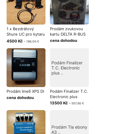
1 x Bezdrátový
Prodám zvukovou
Shure UC pro kytaru
kartu DELTA R-BUS
- baskyta
cena dohodou
4500 Kč
~ 186,00 €
Podám Finalizer
T.C. Electronic
plus ..
Prodám line6 XPS DI
Podám Finalizer T.C.
Electronic plus
cena dohodou
13500 Kč
~ 557,60 €
Prodám Tla ebony
A3 ..