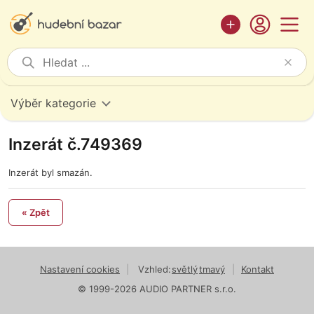
Výběr kategorie
Inzerát č.749369
Inzerát byl smazán.
« Zpět
Nastavení cookies
|
Vzhled:
světlý
tmavý
|
Kontakt
© 1999-2026 AUDIO PARTNER s.r.o.