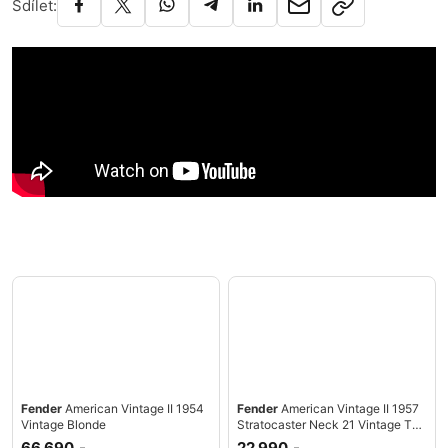
Sdílet:
Fender
American Vintage II 1954
Fender
American Vintage II 1957
Vintage Blonde
Stratocaster Neck 21 Vintage Tall
Fret
66 690,-
22 990,-