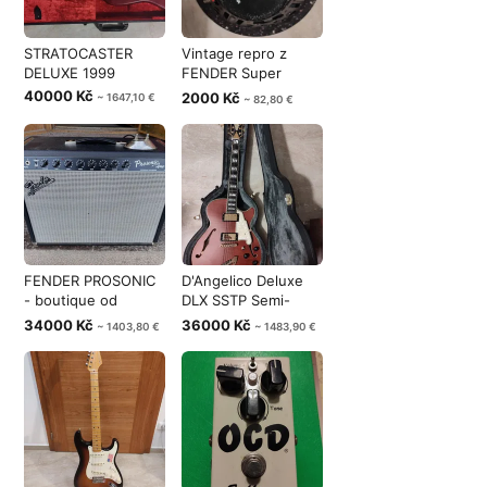
STRATOCASTER
Vintage repro z
DELUXE 1999
FENDER Super
Reverb - CTS cer
40000 Kč
2000 Kč
~ 1647,10 €
~ 82,80 €
FENDER PROSONIC
D'Angelico Deluxe
- boutique od
DLX SSTP Semi-
Fender
Hollow Single
34000 Kč
36000 Kč
~ 1403,80 €
~ 1483,90 €