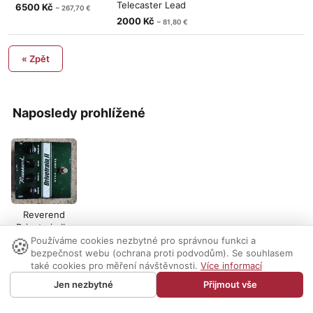
Telecaster Lead
6500 Kč
~ 267,70 €
pickup, vint
2000 Kč
~ 81,80 €
« Zpět
Naposledy prohlížené
Reverend
Drivetrain II -
🍪
vintage, plně
Používáme cookies nezbytné pro správnou funkci a
analogo
bezpečnost webu (ochrana proti podvodům). Se souhlasem
také cookies pro měření návštěvnosti.
Více informací
Nastavení cookies
|
Vzhled:
světlý
tmavý
|
Kontakt
Jen nezbytné
Přijmout vše
© 1999-2026 AUDIO PARTNER s.r.o.