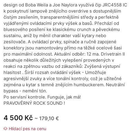
design od Boba Weila a Joe Naylora využívá čip JRC4558 IC
k poskytnutí lampově znějícího overdrive s dostupnějším
čistým zesílením, transparentnějšími středy a perfektně
vyjádřenými ovládacími prvky výšek a basů. Přechází od
bluesového posílení ke klasickému crunch a pěveckému
sustainu, aniž by měnil charakter vaší kytary nebo
zesilovače. A ovládací prvky, spínače a ručně zapojené
konektory jsou namontovány přímo na těžké ocelové šasi
pro maximální odolnost. Aktuální odběr: 12 ma. Drivetrain II
obsahuje několik důležitých vylepšení provedených v
reakci na zpětnou vazbu od zákazníků: Zvýšená výstupní
hlasitost . Širší rozsah ovládání výšek - Umožňuje
agresivnější zvuky a více tonální kontroly, což je užitečné
zejména u kytar s temně znějícím humbuckerem. Neutrální
bypass - nemění tón.
Po servisní kontrole. Funguje, jak má!
PRAVOVĚRNÝ ROCK SOUND !
4 500 Kč
~ 179,10 €
🐶 Hlídací pes na cenu