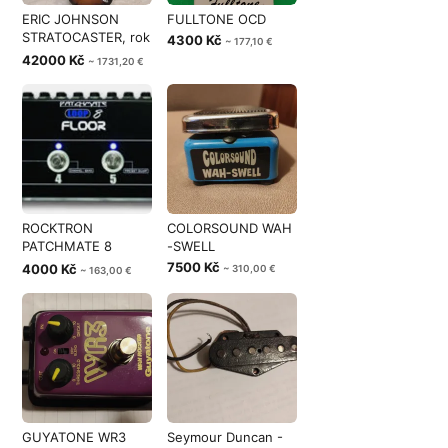
ERIC JOHNSON
FULLTONE OCD
STRATOCASTER, rok
4300 Kč
~ 177,10 €
2008
42000 Kč
~ 1731,20 €
ROCKTRON
COLORSOUND WAH
PATCHMATE 8
-SWELL
FLOOR V2
7500 Kč
4000 Kč
~ 310,00 €
~ 163,00 €
GUYATONE WR3
Seymour Duncan -