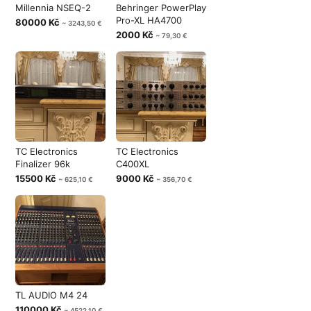
Millennia NSEQ-2
Behringer PowerPlay
Pro-XL HA4700
80000 Kč
~ 3243,50 €
2000 Kč
~ 79,30 €
TC Electronics
TC Electronics
Finalizer 96k
C400XL
15500 Kč
9000 Kč
~ 625,10 €
~ 356,70 €
TL AUDIO M4 24
110000 Kč
~ 4522,10 €