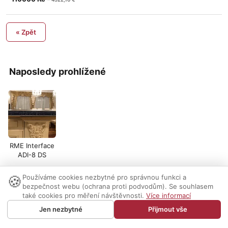
« Zpět
Naposledy prohlížené
RME Interface
ADI-8 DS
🍪
Používáme cookies nezbytné pro správnou funkci a
Nastavení cookies
|
Vzhled:
světlý
tmavý
|
Kontakt
bezpečnost webu (ochrana proti podvodům). Se souhlasem
také cookies pro měření návštěvnosti.
Více informací
© 1999-2026 AUDIO PARTNER s.r.o.
Jen nezbytné
Přijmout vše