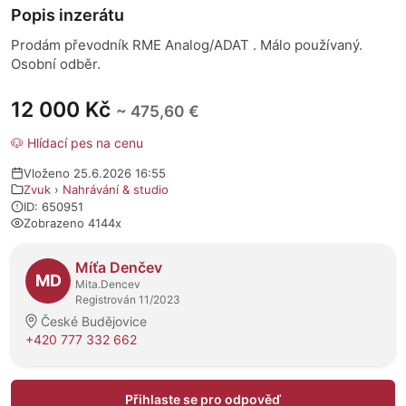
Popis inzerátu
Prodám převodník RME Analog/ADAT . Málo používaný.
Osobní odběr.
12 000 Kč
~ 475,60 €
🐶 Hlídací pes na cenu
Vloženo 25.6.2026 16:55
Zvuk
›
Nahrávání & studio
ID: 650951
Zobrazeno 4144x
O prodejci
Míťa Denčev
MD
Mita.Dencev
Registrován 11/2023
České Budějovice
+420 777 332 662
Přihlaste se pro odpověď