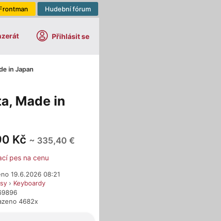
Frontman
Hudební fórum
nzerát
Přihlásit se
de in Japan
a, Made in
90 Kč
~ 335,40 €
ací pes na cenu
eno 19.6.2026 08:21
esy
›
Keyboardy
669896
azeno 4682x
dejci