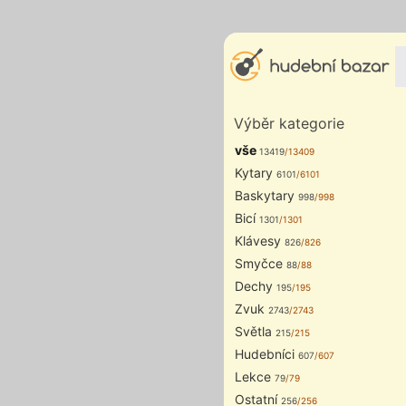
Výběr kategorie
vše
13419
/13409
Kytary
6101
/6101
Baskytary
998
/998
Bicí
1301
/1301
Klávesy
826
/826
Smyčce
88
/88
Dechy
195
/195
Zvuk
2743
/2743
Světla
215
/215
Hudebníci
607
/607
Lekce
79
/79
Ostatní
256
/256