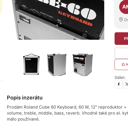
A
O
P
Sdílet:
Popis inzerátu
Prodám Roland Cube 60 Keyboard, 60 W, 12" reproduktor + h
volume, treble, middle, bass, reverb. Vhodné také pro el. ky
málo používané.