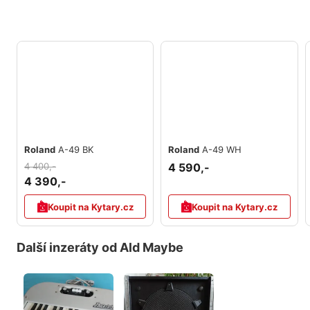
Roland
A-49 BK
Roland
A-49 WH
4 400,-
4 590,-
4 390,-
Koupit na Kytary.cz
Koupit na Kytary.cz
Další inzeráty od Ald Maybe