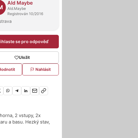
Ald Maybe
M
Ald.Maybe
Registrován 10/2016
strava
řihlaste se pro odpověď
Uložit
Hodnotit
Nahlásit
orna, 2 vstupy, 2x
taru a basu. Hezký stav,