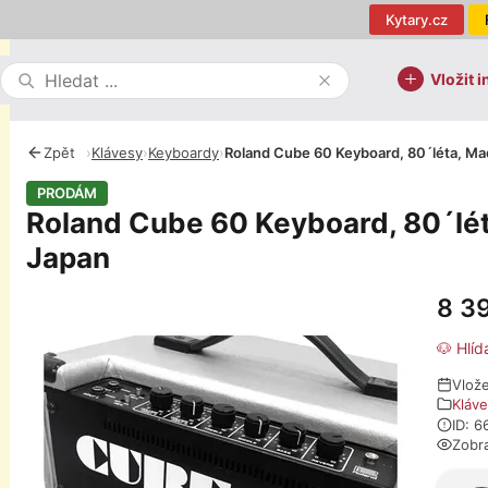
Kytary.cz
Vložit i
Zpět
›
Klávesy
›
Keyboardy
›
Roland Cube 60 Keyboard, 80´léta, Ma
PRODÁM
Roland Cube 60 Keyboard, 80´lét
Japan
8 3
Fotografie
🐶 Hlíd
Vlož
Kláv
ID: 
Zobr
O pro