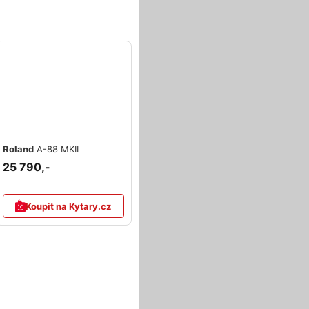
Roland
A-88 MKII
25 790,-
Koupit na Kytary.cz