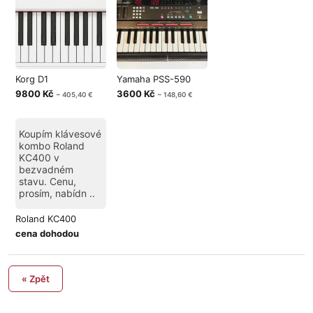
Korg D1
Yamaha PSS-590
9800 Kč
3600 Kč
~ 405,40 €
~ 148,60 €
Koupím klávesové
kombo Roland
KC400 v
bezvadném
stavu. Cenu,
prosím, nabídn ..
Roland KC400
cena dohodou
« Zpět