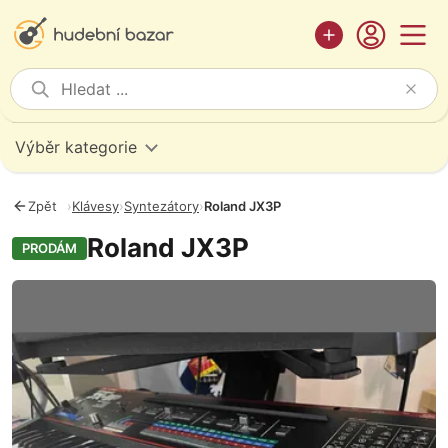
Výběr kategorie
Zpět
›
Klávesy
›
Syntezátory
›
Roland JX3P
Roland JX3P
PRODÁM
Fotografie