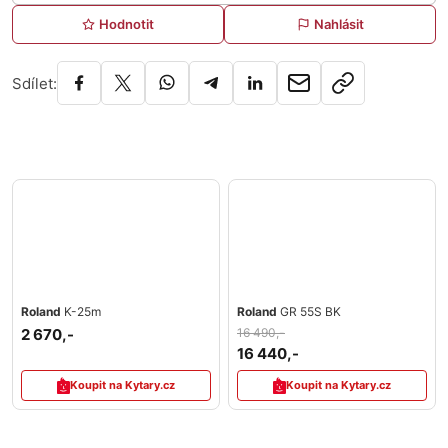
Hodnotit
Nahlásit
Sdílet:
Roland
K-25m
Roland
GR 55S BK
2 670,-
16 490,-
16 440,-
Koupit na Kytary.cz
Koupit na Kytary.cz