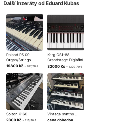
Další inzeráty od Eduard Kubas
Roland RS 09
Korg GS1-88
Organ/Strings
Grandstage Digitální
stage piano
19800 Kč
32000 Kč
~ 817,20 €
~ 1320,70 €
Solton K160
Vintage synths ...
2800 Kč
cena dohodou
~ 115,50 €