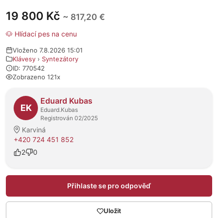
19 800 Kč
~ 817,20 €
🐶 Hlídací pes na cenu
Vloženo 7.8.2026 15:01
Klávesy
›
Syntezátory
ID: 770542
Zobrazeno 121x
O prodejci
Eduard Kubas
EK
Eduard.Kubas
Registrován 02/2025
Karviná
+420 724 451 852
2
0
Přihlaste se pro odpověď
Uložit