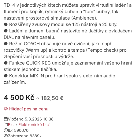
TD-4 v jednotlivých kitech můžete upravit virtuální ladění a
tlumení pro kopák, rytmický buben a "tom" bubny, tak
nastavení prostorové simulace (Ambience).
● Rozšířený zvukový modul se 125 nástroji a 25 kity.
● Ladění a tlumení bubnů nastavitelné tlačítky a ovladačem
DIAL na hlavním panelu.
● Režim COACH obsahuje nové cvičení, jako např.
rozcvičky (Warm up) a kontrola tempa (Tempo check) pro
zlepšení vaší přesnosti a výdrže.
● Funkce QUICK REC umožňuje zaznamenání vašeho hraní
stiskem jednoho tlačítka.
● Konektor MIX IN pro hraní spolu s externím audio
zařízením.
4 500 Kč
~ 182,50 €
🐶 Hlídací pes na cenu
Vloženo 5.8.2026 10:38
Bicí
›
Elektronické bicí
ID: 590670
Zobrazeno 8389x