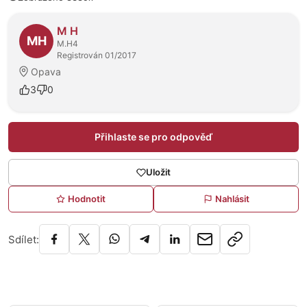
O prodejci
M H
MH
M.H4
Registrován 01/2017
Opava
3
0
Přihlaste se pro odpověď
Uložit
Hodnotit
Nahlásit
Sdílet: