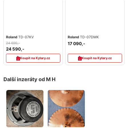
Roland
TD-07KV
Roland
TD-07DMK
24 690,-
17 090,-
24 590,-
Koupit na Kytary.cz
Koupit na Kytary.cz
Další inzeráty od M H