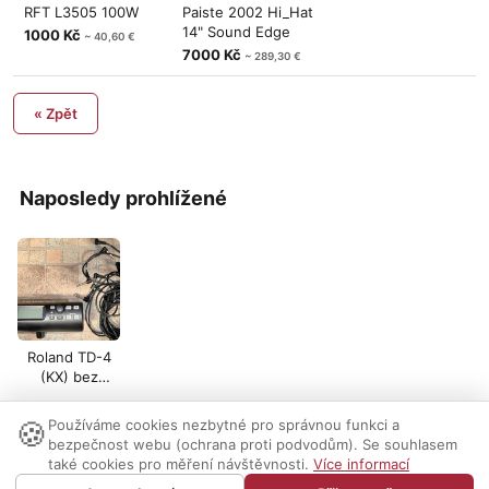
RFT L3505 100W
Paiste 2002 Hi_Hat
14" Sound Edge
1000 Kč
~ 40,60 €
7000 Kč
~ 289,30 €
« Zpět
Naposledy prohlížené
Roland TD-4
(KX) bez
multicore
kabelu
🍪
Používáme cookies nezbytné pro správnou funkci a
Nastavení cookies
|
Vzhled:
světlý
tmavý
|
Kontakt
bezpečnost webu (ochrana proti podvodům). Se souhlasem
také cookies pro měření návštěvnosti.
Více informací
© 1999-2026 AUDIO PARTNER s.r.o.