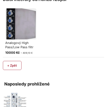
Analogový High
Pass/Low Pass filtr
API Audio
10000 Kč
~ 409,10 €
« Zpět
Naposledy prohlížené