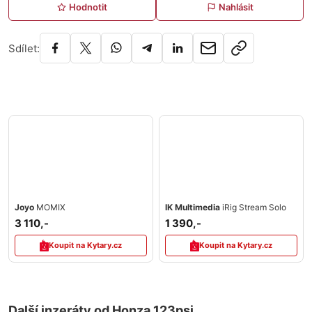
Hodnotit
Nahlásit
Sdílet:
Joyo
MOMIX
IK Multimedia
iRig Stream Solo
3 110,-
1 390,-
Koupit na Kytary.cz
Koupit na Kytary.cz
Další inzeráty od Honza 123psi