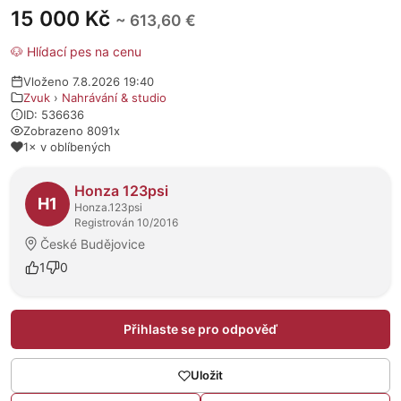
15 000 Kč
~ 613,60 €
🐶 Hlídací pes na cenu
Vloženo 7.8.2026 19:40
Zvuk
›
Nahrávání & studio
ID: 536636
Zobrazeno 8091x
1× v oblíbených
O prodejci
Honza 123psi
H1
Honza.123psi
Registrován 10/2016
České Budějovice
1
0
Přihlaste se pro odpověď
Uložit