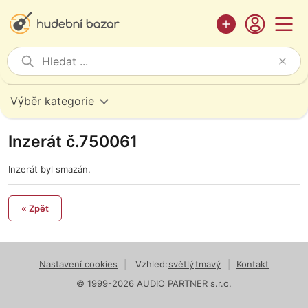
Výběr kategorie
Inzerát č.750061
Inzerát byl smazán.
« Zpět
Nastavení cookies
|
Vzhled:
světlý
tmavý
|
Kontakt
© 1999-2026 AUDIO PARTNER s.r.o.