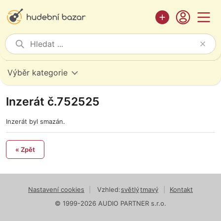
Výběr kategorie
Inzerát č.752525
Inzerát byl smazán.
« Zpět
Nastavení cookies
|
Vzhled:
světlý
tmavý
|
Kontakt
© 1999-2026 AUDIO PARTNER s.r.o.