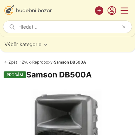
Výběr kategorie
Zpět
›
Zvuk
›
Reproboxy
›
Samson DB500A
Samson DB500A
PRODÁM
Fotografie