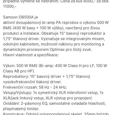
případné výměně se nebráním. Cena za kus 6000,- za oba
11000,-
Samson DB500A je
aktivní dvoupásmový bi-amp PA reprobox o výkonu 500 W
RMS (400 W basy + 100 W výšky), navržený pro živou
produkci a instalace. Obsahuje 15" basový reproduktor a
1,75" titanový driver. Vyznačuje se integrovaným mixem,
odolným kabinetem, možností náklonu pro monitoring a
dynamickým procesorem Optimax pro čistý zvuk.
Hlavní vlastnosti a specifikace:
Výkon: 500 W RMS (Bi-amp: 400 W Class H pro LF, 100 W
Class AB pro HF).
Reproduktory: 15" basový driver + 1,75" titanový
vysokofrekvenční tlakový driver.
Frekvenční rozsah: 58 Hz - 24 kHz.
Vstupy/Výstupy: 1x symetrický XLR mikrofonní vstup, 1x
XLR/jack linkový vstup, XLR výstup pro propojení.
Ovládání: 2-pásmový EQ, samostatné ovladače hlasitosti,
přepínatelný limiter.
Konstrukce: Odolný polypropylenový skelet, 35mm hnízdo