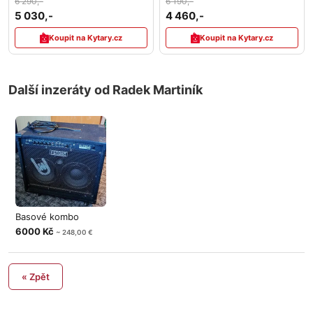
6 290,-
6 190,-
5 030,-
4 460,-
Koupit na Kytary.cz
Koupit na Kytary.cz
Další inzeráty od Radek Martiník
Basové kombo
6000 Kč
~ 248,00 €
« Zpět