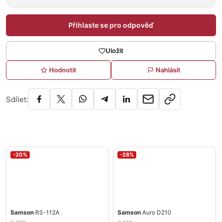
Přihlaste se pro odpověď
Uložit
Hodnotit
Nahlásit
Sdílet:
-20%
-28%
Samson
RS-112A
Samson
Auro D210