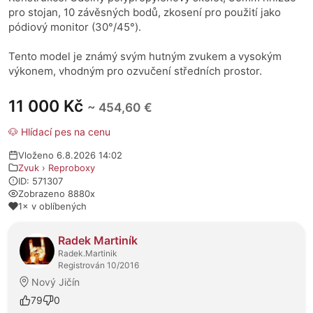
pro stojan, 10 závěsných bodů, zkosení pro použití jako
pódiový monitor (30°/45°).
Tento model je známý svým hutným zvukem a vysokým
výkonem, vhodným pro ozvučení středních prostor.
11 000 Kč
~ 454,60 €
🐶 Hlídací pes na cenu
Vloženo 6.8.2026 14:02
Zvuk
›
Reproboxy
ID: 571307
Zobrazeno 8880x
1× v oblíbených
O prodejci
Radek Martiník
Radek.Martinik
Registrován 10/2016
Nový Jičín
79
0