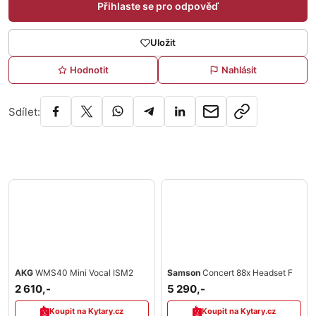
Přihlaste se pro odpověď
Uložit
Hodnotit
Nahlásit
Sdílet:
AKG
WMS40 Mini Vocal ISM2
Samson
Concert 88x Headset F
2 610,-
5 290,-
Koupit na Kytary.cz
Koupit na Kytary.cz