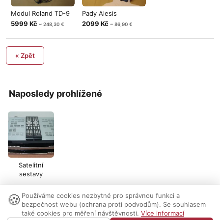
Modul Roland TD-9
Pady Alesis
5999 Kč
2099 Kč
~ 248,30 €
~ 86,90 €
« Zpět
Naposledy prohlížené
Satelitní
sestavy
🍪
Používáme cookies nezbytné pro správnou funkci a
Nastavení cookies
|
Vzhled:
světlý
tmavý
|
Kontakt
bezpečnost webu (ochrana proti podvodům). Se souhlasem
také cookies pro měření návštěvnosti.
Více informací
© 1999-2026 AUDIO PARTNER s.r.o.