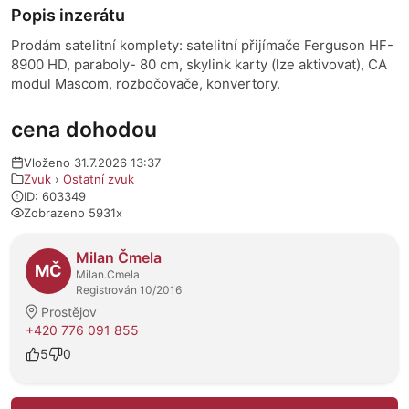
Popis inzerátu
Prodám satelitní komplety: satelitní přijímače Ferguson HF-
8900 HD, paraboly- 80 cm, skylink karty (lze aktivovat), CA
modul Mascom, rozbočovače, konvertory.
cena dohodou
Vloženo 31.7.2026 13:37
Zvuk
›
Ostatní zvuk
ID: 603349
Zobrazeno 5931x
O prodejci
Milan Čmela
MČ
Milan.Cmela
Registrován 10/2016
Prostějov
+420 776 091 855
5
0