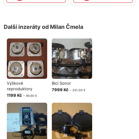
Další inzeráty od Milan Čmela
Výškové
Bicí Sonor
reproduktory
7999 Kč
~ 331,00 €
1199 Kč
~ 49,60 €