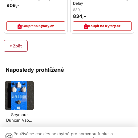
Delay
909,-
839,-
834,-
Koupit na Kytary.cz
Koupit na Kytary.cz
« Zpět
Naposledy prohlížené
Seymour
Duncan Vapor
Trail Analog
Delay
🍪
Používáme cookies nezbytné pro správnou funkci a
Nastavení cookies
|
Vzhled:
světlý
tmavý
|
Kontakt