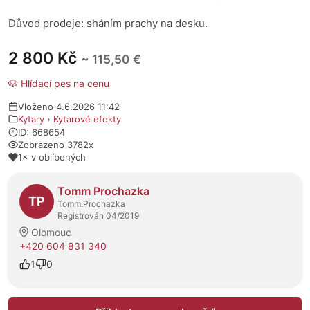
Důvod prodeje: sháním prachy na desku.
2 800 Kč
~ 115,50 €
🐶 Hlídací pes na cenu
Vloženo 4.6.2026 11:42
Kytary
›
Kytarové efekty
ID: 668654
Zobrazeno 3782x
1× v oblíbených
O prodejci
Tomm Prochazka
TP
Tomm.Prochazka
Registrován 04/2019
Olomouc
+420 604 831 340
1
0