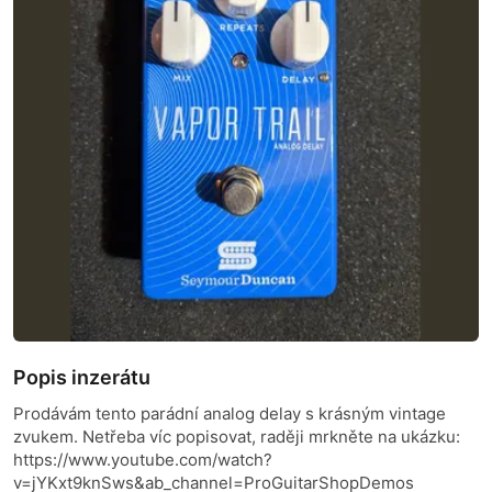
Popis inzerátu
Prodávám tento parádní analog delay s krásným vintage
zvukem. Netřeba víc popisovat, raději mrkněte na ukázku:
https://www.youtube.com/watch?
v=jYKxt9knSws&ab_channel=ProGuitarShopDemos