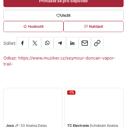
Přihlaste se pro odpověď
Uložit
Hodnotit
Nahlásit
Sdílet:
Odkaz: https://www.muziker.cz/seymour-duncan-vapor-
trail-
-1%
Joyo
JF-33 Analog Delay
TC Electronic
Echobrain Analog