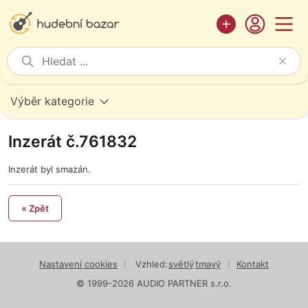
Výběr kategorie
Inzerát č.761832
Inzerát byl smazán.
« Zpět
Nastavení cookies
|
Vzhled:
světlý
tmavý
|
Kontakt
© 1999-2026 AUDIO PARTNER s.r.o.