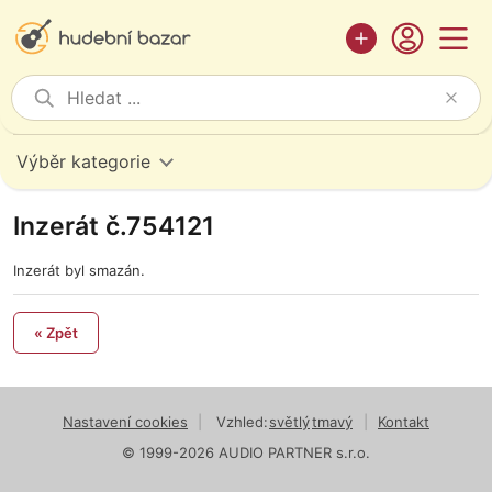
Výběr kategorie
Inzerát č.754121
Inzerát byl smazán.
« Zpět
Nastavení cookies
|
Vzhled:
světlý
tmavý
|
Kontakt
© 1999-2026 AUDIO PARTNER s.r.o.