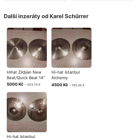
Další inzeráty od Karel Schűrrer
Hihat Zildjian New
Hi-hat Istanbul
Beat/Quick Beat 14"
Alchemy
Professional 13"
5000 Kč
4500 Kč
~ 203,70 €
~ 183,30 €
Hi-hat Istanbul