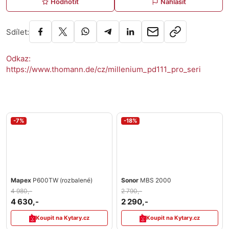
Hodnotit
Nahlásit
Sdílet:
Odkaz:
https://www.thomann.de/cz/millenium_pd111_pro_seri
-7%
-18%
Mapex
P600TW (rozbalené)
Sonor
MBS 2000
4 980,-
2 790,-
4 630,-
2 290,-
Koupit na Kytary.cz
Koupit na Kytary.cz