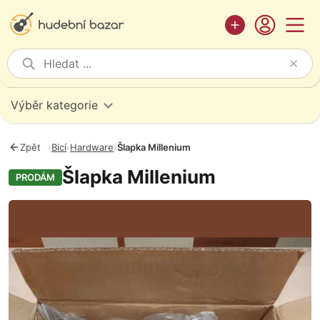
Výběr kategorie
Zpět
›
Bicí
›
Hardware
›
Šlapka Millenium
Šlapka Millenium
PRODÁM
Fotografie