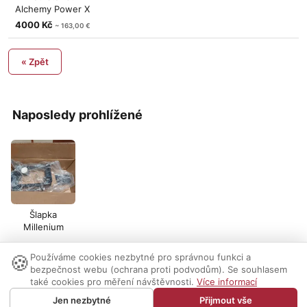
Alchemy Power X
13"
4000 Kč
~ 163,00 €
« Zpět
Naposledy prohlížené
Šlapka
Millenium
🍪
Používáme cookies nezbytné pro správnou funkci a
Nastavení cookies
|
Vzhled:
světlý
tmavý
|
Kontakt
bezpečnost webu (ochrana proti podvodům). Se souhlasem
také cookies pro měření návštěvnosti.
Více informací
© 1999-2026 AUDIO PARTNER s.r.o.
Jen nezbytné
Přijmout vše