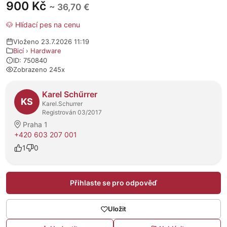
900 Kč
~ 36,70 €
🐶 Hlídací pes na cenu
Vloženo 23.7.2026 11:19
Bicí
›
Hardware
ID: 750840
Zobrazeno 245x
O prodejci
Karel Schűrrer
KS
Karel.Schurrer
Registrován 03/2017
Praha 1
+420 603 207 001
1
0
Přihlaste se pro odpověď
Uložit