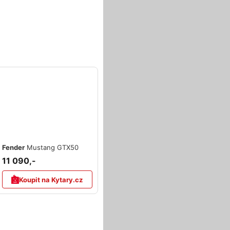
Fender
Mustang GTX50
11 090,-
Koupit na Kytary.cz