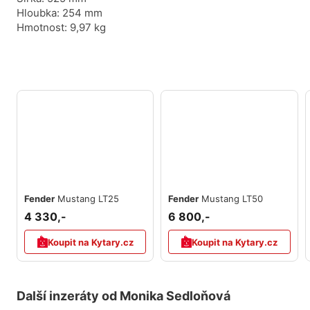
Hloubka: 254 mm
Hmotnost: 9,97 kg
Fender
Mustang LT25
Fender
Mustang LT50
4 330,-
6 800,-
Koupit na Kytary.cz
Koupit na Kytary.cz
Další inzeráty od Monika Sedloňová