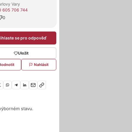
rlovy Vary
0 605 706 744
0
řihlaste se pro odpověď
Uložit
Hodnotit
Nahlásit
výborném stavu.