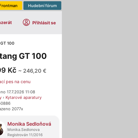
Frontman
Hudební fórum
nzerát
Přihlásit se
 GT 100
tang GT 100
99 Kč
~ 246,20 €
ací pes na cenu
no 17.7.2026 11:08
y
›
Kytarové aparatury
750886
azeno 2077x
dejci
Monika Sedloňová
Monika.Sedlonova
Registrován 11/2016