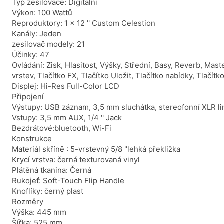
Typ zesilovače: Digitální
Výkon: 100 Wattů
Reproduktory: 1 x 12 '' Custom Celestion
Kanály: Jeden
zesilovač modely: 21
Účinky: 47
Ovládání: Zisk, Hlasitost, Výšky, Střední, Basy, Reverb, Maste
vrstev, Tlačítko FX, Tlačítko Uložit, Tlačítko nabídky, Tlačít
Displej: Hi-Res Full-Color LCD
Připojení
Výstupy: USB záznam, 3,5 mm sluchátka, stereofonní XLR li
Vstupy: 3,5 mm AUX, 1/4 '' Jack
Bezdrátové:bluetooth, Wi-Fi
Konstrukce
Materiál skříně : 5-vrstevný 5/8 "lehká překližka
Krycí vrstva: černá texturovaná vinyl
Plátěná tkanina: Černá
Rukojeť: Soft-Touch Flip Handle
Knoflíky: černý plast
Rozměry
Výška: 445 mm
Šířka: 525 mm