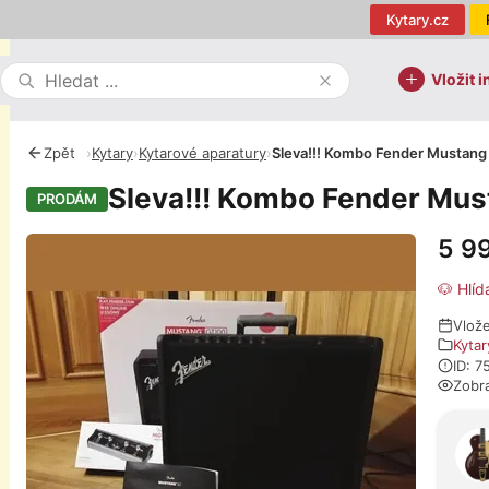
Kytary.cz
Vložit i
Zpět
›
Kytary
›
Kytarové aparatury
›
Sleva!!! Kombo Fender Mustang
Sleva!!! Kombo Fender Mus
PRODÁM
5 9
Fotografie
🐶 Hlíd
Vlože
Kytar
ID: 
Zobr
O pro