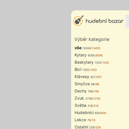
Výběr kategorie
vše
13434
/13425
Kytary
6095
/6095
Baskytary
1002
/1002
Bicí
1302
/1302
Klávesy
827
/827
Smyčce
88
/88
Dechy
199
/199
Zvuk
2758
/2758
Světla
216
/216
Hudebníci
600
/600
Lekce
79
/79
Ostatní
259
/259