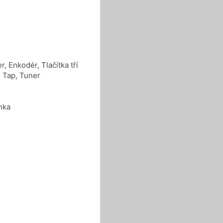
r, Enkodér, Tlačítka tří
ko Tap, Tuner
nka