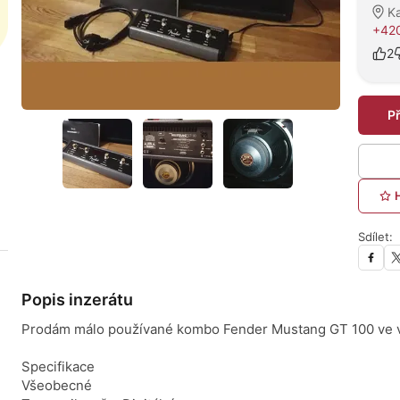
Ka
+42
2
P
Sdílet:
Popis inzerátu
Prodám málo používané kombo Fender Mustang GT 100 ve 
Specifikace
Všeobecné