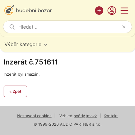
Výběr kategorie
Inzerát č.751611
Inzerát byl smazán.
« Zpět
Nastavení cookies
|
Vzhled:
světlý
tmavý
|
Kontakt
© 1999-2026 AUDIO PARTNER s.r.o.