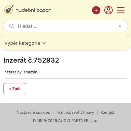
Výběr kategorie
Inzerát č.752932
Inzerát byl smazán.
« Zpět
Nastavení cookies
|
Vzhled:
světlý
tmavý
|
Kontakt
© 1999-2026 AUDIO PARTNER s.r.o.