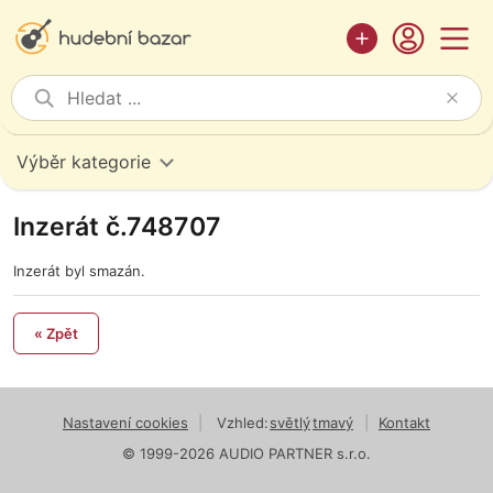
Výběr kategorie
Inzerát č.748707
Inzerát byl smazán.
« Zpět
Nastavení cookies
|
Vzhled:
světlý
tmavý
|
Kontakt
© 1999-2026 AUDIO PARTNER s.r.o.