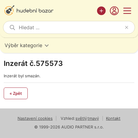
Výběr kategorie
Inzerát č.575573
Inzerát byl smazán.
« Zpět
Nastavení cookies
|
Vzhled:
světlý
tmavý
|
Kontakt
© 1999-2026 AUDIO PARTNER s.r.o.