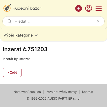
Výběr kategorie
Inzerát č.751203
Inzerát byl smazán.
« Zpět
Nastavení cookies
|
Vzhled:
světlý
tmavý
|
Kontakt
© 1999-2026 AUDIO PARTNER s.r.o.