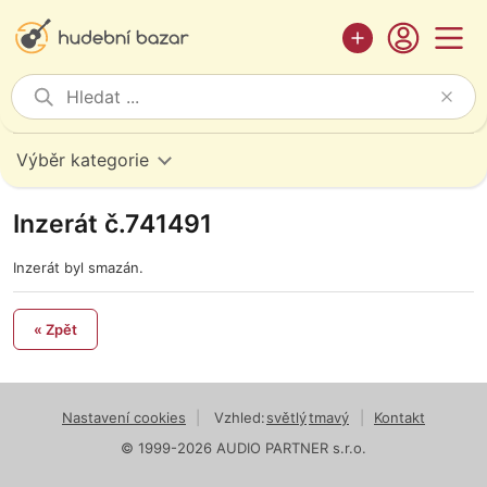
Výběr kategorie
Inzerát č.741491
Inzerát byl smazán.
« Zpět
Nastavení cookies
|
Vzhled:
světlý
tmavý
|
Kontakt
© 1999-2026 AUDIO PARTNER s.r.o.