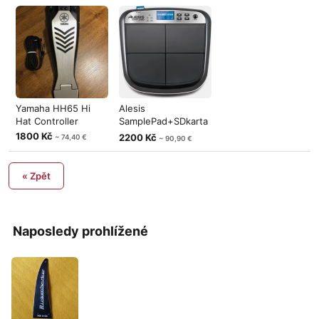
Yamaha HH65 Hi
Alesis
Hat Controller
SamplePad+SDkarta
s samply
1800 Kč
2200 Kč
~ 74,40 €
~ 90,90 €
« Zpět
Naposledy prohlížené