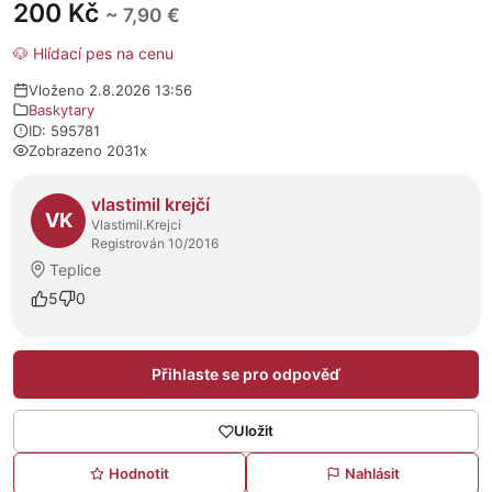
200 Kč
~ 7,90 €
🐶 Hlídací pes na cenu
Vloženo 2.8.2026 13:56
Baskytary
ID: 595781
Zobrazeno 2031x
O prodejci
vlastimil krejčí
VK
Vlastimil.Krejci
Registrován 10/2016
Teplice
5
0
Přihlaste se pro odpověď
Uložit
Hodnotit
Nahlásit