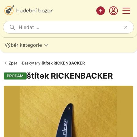
Výběr kategorie
Zpět
›
Baskytary
›
štítek RICKENBACKER
štítek RICKENBACKER
PRODÁM
Fotografie