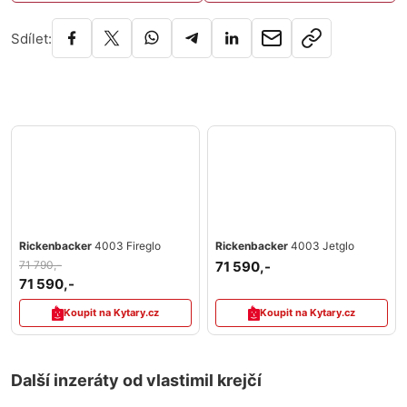
Sdílet:
Rickenbacker
4003 Fireglo
Rickenbacker
4003 Jetglo
71 790,-
71 590,-
71 590,-
Koupit na Kytary.cz
Koupit na Kytary.cz
Další inzeráty od vlastimil krejčí